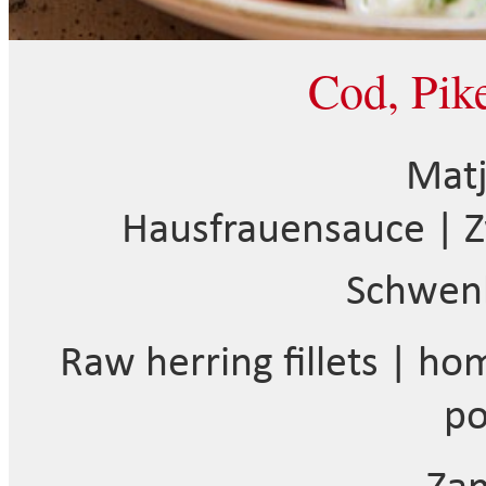
Cod, Pik
Matj
Hausfrauensauce | Zw
Schwen
Raw herring fillets | h
po