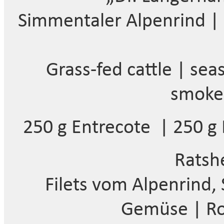
Simmentaler Alpenrind |
Grass-fed cattle | se
smoke
250 g Entrecote | 250 g R
Ratshe
Filets vom Alpenrind
Gemüse | Ro