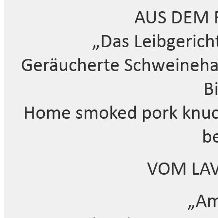
AUS DEM
„Das Leibgerich
Geräucherte Schweinehaxe
B
Home smoked pork knuckl
be
VOM LAV
„Am