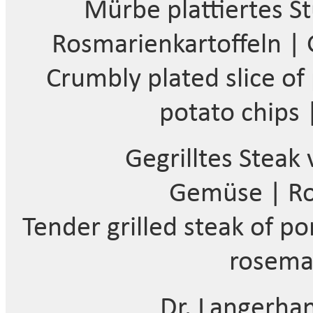
Mürbe plattiertes S
Rosmarienkartoffeln | 
Crumbly plated slice of
potato chips 
Gegrilltes Stea
Gemüse | Ro
Tender grilled steak of po
rosema
„Dr. Langerha