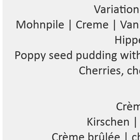
Variatio
Mohnpile | Creme | Vanil
Hipp
Poppy seed pudding with
Cherries, ch
Crèm
Kirschen |
Crème brûlée | ch