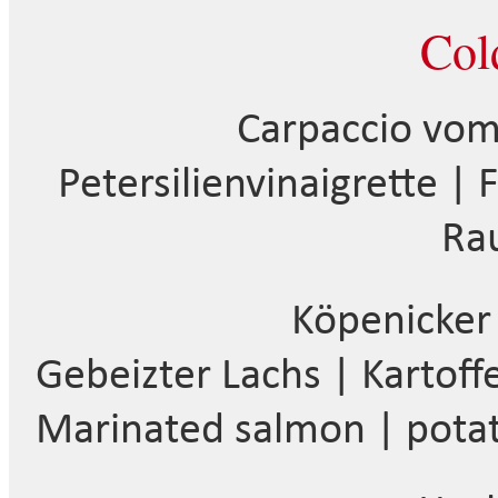
Col
Carpaccio vom
Petersilienvinaigrette |
Ra
Köpenicke
Gebeizter Lachs | Kartoff
Marinated salmon | potato