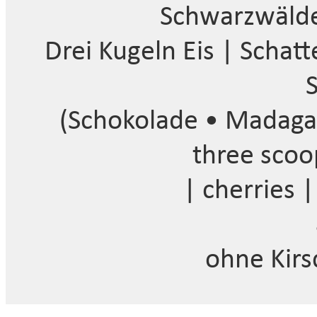
Schwarzwälde
Drei Kugeln Eis | Schat
(Schokolade • Madagask
three scoo
| cherries 
ohne Kirs